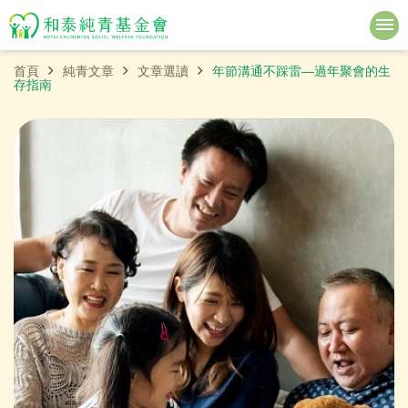
首頁
純青文章
文章選讀
年節溝通不踩雷—過年聚會的生
存指南