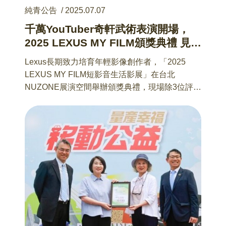
純青公告
/
2025.07.07
千萬YouTuber奇軒武術表演開場，
2025 LEXUS MY FILM頒獎典禮 見證
Z世代的價值主張
Lexus長期致力培育年輕影像創作者，「2025
LEXUS MY FILM短影音生活影展」在台北
NUZONE展演空間舉辦頒獎典禮，現場除3位評審
導師出席共同頒發6大獎項外，評審之一的千萬
YouTuber兼Tricking極限武術冠軍奇軒更以武士刀
結合空翻的極武道表演開場，熱情節奏點燃了全
場氣氛。