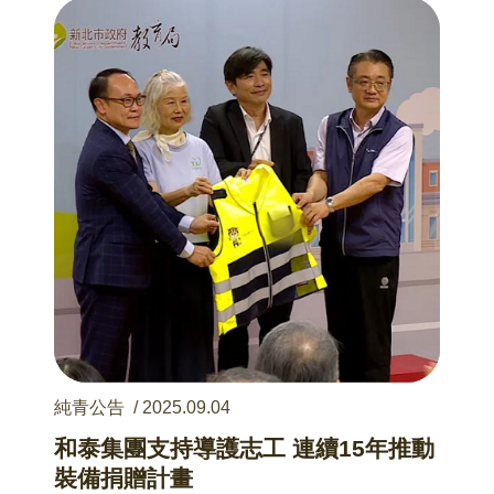
績，吸引近1,800位民眾入場參觀，舉辦精采的決
賽簡報評選與公益展覽活動，以及ESG各領域講
師及青年分享之永續講座，與大眾分享本屆「和
泰公益夢想家」豐碩成果。
純青公告
/
2025.09.04
和泰集團支持導護志工 連續15年推動
裝備捐贈計畫