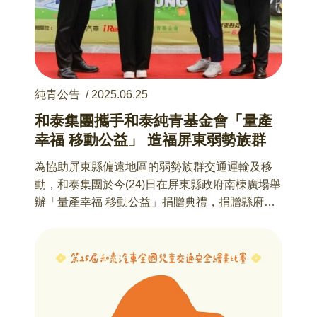
純青公告
/
2025.06.25
和泰集團攜手和泰純青基金會「量產
幸福 移動公益」 造福屏東弱勢族群
為協助屏東縣偏遠地區的弱勢族群交通運輸及移
動，和泰集團於今(24)日在屏東縣政府南棟廣場舉
辦「量產幸福 移動公益」捐贈典禮，捐贈縣府車
輛一台，及市值約新臺幣132萬元iRent接駁服
務，縣府也將提供第一線社福據點，及兩處民間
團體運用。