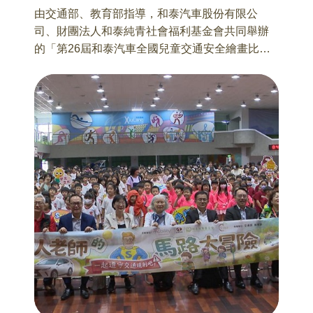
由交通部、教育部指導，和泰汽車股份有限公
司、財團法人和泰純青社會福利基金會共同舉辦
的「第26屆和泰汽車全國兒童交通安全繪畫比
賽」，本屆決賽主題訂為「交通安全保衛戰—我
是交通安全小隊長」，希望藉由繪畫創作的方
式，引導學童思考交通安全的重要性，培養正確
用路觀念，並從自身實踐交通安全行為，共同為
打造更安全的交通環境努力。