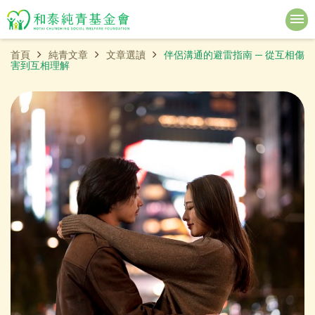
首頁
純青文章
文章選讀
伴侶溝通的避雷指南 ─ 從互相傷
害到互相理解