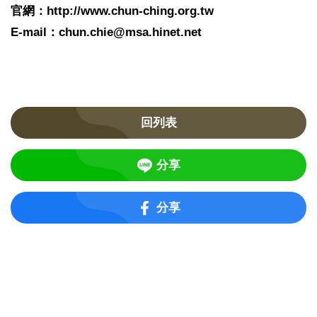
官網：http://www.chun-ching.org.tw
E-mail：chun.chie@msa.hinet.net
回列表
分享
分享