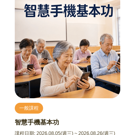
達主義的反叛精神，卻更深植於對物體的物性探
文學中的佳餚，更映照出貴族雅趣與市井慾望。
討，促使藝術在日常及邊界思考。隨後，我們將
目光轉向當代的傑夫·昆斯，看他如何以極致工藝
8/6 宴席上的飲饌秩序
「挪用」充氣玩具與通俗文化，創造出反諷且昂
李純瑀(魚小姐) 老師
貴的視覺奇觀。這是一場關於真實、符號與消費
從先秦至清、從鹿鳴宴、燒尾宴到孔府宴：自迎
美學的深度辯證，看藝術如何在中產階級的品味
賓宴到家常宴，每個朝代都有各自的宴會特色、
中反覆橫跳。
重要食器以及相呼應的「宴客群體」。杯盞之間
平衡著口腹之慾和處世智慧。在時光中愈發香醇
8/21 極簡主義：在寂靜中看見物體「本質」
的歷史滋味不只是一場進食，更是一次與古人靈
胡鐘尹 老師
魂共享的美學對話。
當普普藝術沈溺於繽紛色彩與流行符號的調度
時，極簡主義（Minimalism）選擇轉身走向極致
8/13 節慶美食與自然節律
的冷靜。本講將帶領聽眾認識並感受「少即是
李純瑀(魚小姐) 老師
多」的力量，從形式創造轉入形式的拆解：唐納
古人將時令鮮味化為隆重的儀式，並使用當代食
一般課程
德·賈德透過工業化生產的方盒排列表現空間與秩
器承載著飲食帶來的美好，讓「節慶」中的「美
序；丹·弗拉文以現成螢光燈管重新定義光的雕
食」躍然於指尖之上。如今，人們品味的不僅是
智慧手機基本功
塑。 我們也將探討卡爾·安德烈如何讓觀眾「走進
橫跨千年的季節滋味，更是在快節奏的當代透過
作品」，透過雕塑形塑空間場域，打破傳統雕塑
一器一食的對話，重新尋回那份順應天時、與節
課程日期:
2026.08.05(週三) ~ 2026.08.26(週三)