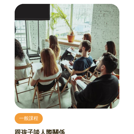
值觀、消費行為與日常生活。
10/27 在照顧中照顧自己：Self-Compassion的力
擬邀請媒體相關從業人員擔任講師，分享不同媒
量
10/16 數位時代下的情感連結與溝通界限
介的發展現況、工作經驗與產業觀察。增進學員
臺安醫院 林怡君臨床心理師
劉士煜 諮商心理師
對媒體環境的認識，培養更開放、多元的閱聽觀
1、認識照顧者倦怠與長期照顧對身心的影響。
講座內容主要引導成員覺察自己的社群媒體使用
點。
2、學習 Self-Compassion（自我慈悲）的核心概
情況，了解在數位世代下的人際互動樣貌，
念，減少自責與愧疚。
並透過依附理論及Gottman對於伴侶關係溝通的觀
10/7 別讓手機隔開了心
3、練習正念覺察與自我慈悲，在壓力中安頓自己
點，
張丞亞Robin 老師
的身心。
解析數位時代底下親密關係樣態，以及如何建立
同一個客廳，孫子滑短影音、子女看直播、長輩
4、找回照顧與生活的平衡，讓陪伴更長久、更有
良好的溝通模式與界限。
轉LINE——手機讓世界更近，卻讓家人越來越
力量。
遠。
10/30 當愛隔著螢幕—我們如何安心愛？
這堂課，我們一起學會——
王禾樂 諮商心理師
看懂演算法、識破謠言，做自己資訊的主人；
本系列講座不接受當天報名
1、認識數位時代親密關係的特性，並以網路交友
用AI讓老照片動起來，做一份送給家人的數位禮
與遠距離戀愛為例
物；
2、探討親密關係中的安全感需求，以及愛隔著螢
讓手機不只是工具，而是重新走進家人世界的那
一般課程
幕時常見的信任、界線與不確定感挑戰
扇門。
3、認識自己的情感需求，學習在關係中的自我覺
跟孩子談人際關係