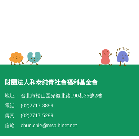
看再點、不亂相信」。
讓我們一起學會更聰明地看影片、更安心地使用
社群，也更有能力保護自己與家人。
8/5 先看再點，不亂相信
郭惠敏 老師
1、看懂操作介面
2、判斷真假影片
財團法人和泰純青社會福利基金會
3、推薦影片
4、情境練習
地址：
台北市松山區光復北路190巷35號2樓
電話：
(02)2717-3899
本場次下課之後，16:10-16:30將有稅捐處松山分
傳真：
(02)2717-5299
處人員於教室進行稅務宣導，歡迎學員踴躍參
加！
信箱：
chun.chie@msa.hinet.net