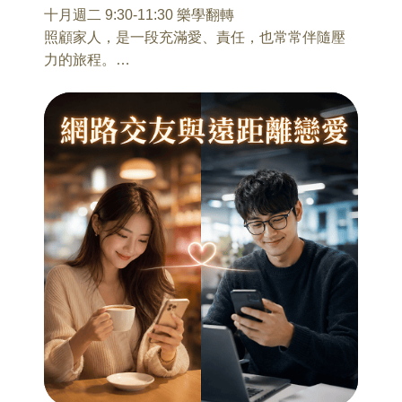
十月週二 9:30-11:30 樂學翻轉
照顧家人，是一段充滿愛、責任，也常常伴隨壓
力的旅程。
在工作、家庭與病床之間來回切換，照顧者常常
像是在多重宇宙裡奔波：
一邊想把事情做好，一邊又擔心自己不夠周全；
一邊努力照顧別人，卻也可能在不知不覺中忽略
了自己的疲憊、焦慮與委屈。
十月樂學翻轉系列講座，邀請醫院專業人員、臨
床心理師與第一線照顧工作者，
從照顧者身心調適、長照資源運用、照顧關係中
的情緒需求，
到 Self-Compassion 自我慈悲的力量，陪伴照顧
者重新看見自己，也找到更適合自己的支持方
式。