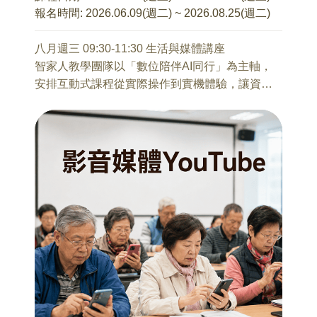
的底座限制。此外，透過艾格尼絲·馬丁細膩且充
慶共振的生活質感。
報名時間:
2026.06.09(週二) ~ 2026.08.25(週二)
滿靈性的繪畫，我們將體會到極簡並非「缺
乏」，實為屏除雜念、直指穿越感官與心靈本質
8/20 皇家的吃喝與藥食同源
八月週三 09:30-11:30 生活與媒體講座
的藝術體驗。
李純瑀(魚小姐) 老師
智家人教學團隊以「數位陪伴AI同行」為主軸，
乾隆的滋補到慈禧的花饌點心，皇室飲食不僅追
安排互動式課程從實際操作到實機體驗，讓資訊
8/28 生活中的極簡：從建築空間到工業美學
求美味，更將「藥食同源」的智慧滲透於日常吃
課程不只是靜態學習，更是多元的體驗活動，課
胡鐘尹 老師
喝。每一道御膳都是醫食參考的結晶，更需因
後仍可應用數位科技在自己生活上。
理解極簡主義的藝術，不只繪畫與視覺藝術，也
時、因人施以溫補調養。皇家的吃喝，僅是「養
擴及建築空間，所謂「現代主義」的理想生活、
生」真傳，更是一場關於身體、自然與權力的對
美學為何？ 本講將從現代主義建築大師密斯·凡·德
話，且一道解密皇室將良藥化為佳餚的養生之
預期目標：
羅的「Less is more」談起，看他如何以鋼鐵與玻
道。
(一) 經講師有效引導，建立學員使用數位科技的信
璃形塑現代都市的骨架。接著轉向工業設計傳奇
心。
迪特·拉姆斯，解析他影響蘋果設計理念的「好設
8/27 經典文學中的美食大觀
(二) 學員體驗數位科技，提升數位認知與數位能
計十大原則」。接續，我們將走入安藤忠雄以清
李純瑀(魚小姐) 老師
力。
水模與光影構築的靜謐教堂，以及 SANAA (妹島
大觀園中的飲食代表了「貴族」的頂級精緻，一
(三) 學員參與互動，增進學員社會連結與人際社
和世與西澤立衛) 輕盈透亮的流動空間。思考藝術
盞羹、一道茄鯗，皆是將繁複工藝與時令藥膳化
交。
回歸到結構、機能與純粹的形式，發現「減法」
為品味的極致追求；西門府則充滿了「市井」的
並非單純的手法、設計風格選擇，實際蘊含深刻
濃油赤醬，從一蹄豬肉到油炸燒骨，展現生猛而
8/5 手機使用重要基礎