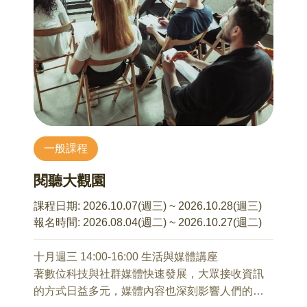
2、分享照顧者常是家中的隱形病人，學會如何畫
係的發展特性與常見困境，
出健康的界線。
協助學員提升自我覺察與關係經營能力，
3、尋求社會資源和幫手，分享最接地氣的實戰工
並學習在距離與不確定性中建立穩定、健康且具
具！手把手教你如何撥打「1966 長照專線」，能
安全感的親密關係。
讓評估過程更順利、更精準。
同時，也會分享最新「長照 3.0」政策中的「喘息
共照」服務，讓你知道國家有哪些新資源可以當
10/2 距離之外：數位時代的親密關係心理學
你的神隊友。
王淑鄉 諮商心理師
一般課程
在數位科技普及的時代，網路交友與遠距離戀愛
10/20 從照顧到理解：看見照顧關係中的情緒需求
已成為現代親密關係的重要形式。
閱聽大觀園
臺安醫院 林怡君臨床心理師
這堂講座將從心理學與關係互動的角度出發，帶
1、從角色的改變，看見照顧歷程中的心理調適。
領學員理解：
課程日期:
2026.10.07(週三) ~ 2026.10.28(週三)
2、理解照顧者與被照顧者不同的情緒需求與期
為什麼我們會被某些人吸引？
報名時間:
2026.08.04(週二) ~ 2026.10.27(週二)
待。
網路互動如何影響親密感形成？
3、辨識疲憊、愧疚、焦慮等常見照顧情緒，學習
遠距離關係中，真正考驗的是什麼？
十月週三 14:00-16:00 生活與媒體講座
接納自己的感受。
如何在愛裡建立信任、界線與安全感？
著數位科技與社群媒體快速發展，大眾接收資訊
4、透過同理與溝通，建立彼此理解的照顧關係。
當關係充滿不確定時，如何回到自己，做出更成
的方式日益多元，媒體內容也深刻影響人們的價
熟的選擇？