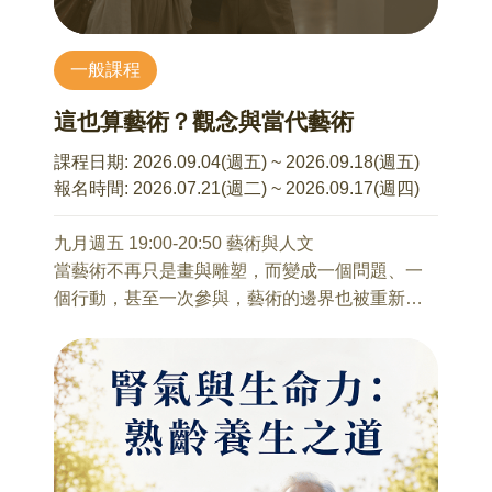
近年網路的快速傳播，孩子們交友管道變的多
（RachelWhiteread）的作品，探討身體、建築與
四、失智症之中醫治療
元，但也伴隨著網路與現實世界的邊界模糊，孩
負空間的張力。最終，我們將目光投向戶外，解
五、預防失智之中醫保健
子在虛實互動中多面臨到社群焦慮、分不清真假
一般課程
析羅勃．史密森（Robert Smithson）、克里斯多
六、預防失智之生活建議
資訊等人際互動危機，期待藉由本場次的講座，
與珍妮-克勞德（Christo and Jeanne-Claude）的
七、結語
這也算藝術？觀念與當代藝術
讓有教養議題的大眾能學習如何因應與陪伴孩子
地景藝術構想。最後談談理查．龍（Richard
面對網路人際互動議題。
Long）如何打破美術館牆垣，以大地、物質與行
10/16 中醫養生的易經原理
課程日期:
2026.09.04(週五) ~ 2026.09.18(週五)
走的軌跡作為媒介。 透過這條清晰的觀念脈絡，
曾文俊 醫師
報名時間:
2026.07.21(週二) ~ 2026.09.17(週四)
講解雕塑如何從量體的個別性，走向重新界定三
一、易經基礎概念簡介
本系列講座不接受當天報名
維空間關係的思考，介入空間、界定人在其中的
二、八卦對應
九月週五 19:00-20:50 藝術與人文
互動關係，環境與生態的「地景藝術」（Land
三、十二辟卦
當藝術不再只是畫與雕塑，而變成一個問題、一
Art），並從中建立解讀當代藝術的空間設想及批
四、人身小天地
個行動，甚至一次參與，藝術的邊界也被重新定
判性視野。
五、醫籍論述選錄
義。從觀念藝術到當代藝術，本講座將結合公共
六、丹道養生要訣
藝術與國際展覽案例，邀請聽眾思考：在今日的
10/23 【凍未條:二十世紀末英國前衛藝術「凍
七、結語
世界中，我們如何理解藝術，又如何成為其中的
結」展】
一部分。
洪儀真 老師
10/23 中醫精神觀與養生保健
「凍結」(Freeze)是英國當代藝術家赫斯特
曾文俊 醫師
藝術於當代，始終與我們最真切相關的問題，或
(Damien Hirst, 1965--)於 1988 年八月主導策劃的
一、七情與七神
許是藝術能幹嘛？是美化世界的方法？增添生活