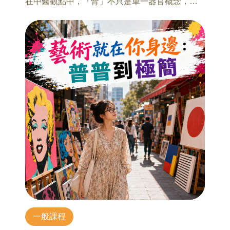
趙世琛 台藝大美術系助理教授
在中醫觀點中，「腎」不只是單一器官概念，
炸子雞。
本系列講座不接受當天報名
更與生長、發育、老化、骨骼、體力、精神與生
9/11 何謂藝術？何謂藝術家？藝術在當代能幹
殖功能息息相關。
10/30 【邊陲作為一種前衛:英國當代藝術的社會
嘛？(中)
當腎氣不足、腎精虧損，身體可能會透過疲勞、
議題】
趙世琛 台藝大美術系助理教授
記憶力下降、筋骨退化、頻尿、精神不濟等訊號
洪儀真 老師
提醒我們。
英國青年藝術家(YBAs)在二十世紀末掀起當代藝
9/18 何謂藝術？何謂藝術家？藝術在當代能幹
八月一起來學習熟齡養生之道。
術的熱浪,成為眾所矚目的巨星焦點。然而 YBAs
嘛？(下)
的成員多屬於西方男性白人菁英、出自菁英藝術
趙世琛 台藝大美術系助理教授
8/7 腎氣初探：生命力的根本
學院。相對而言,同一時期的英國尚有許多非白
許祐瑄 老師
人、女性與其他種族身份的藝術家,深刻地以自身
1、中醫的「腎」是什麼？從生長、老化到生殖
認同孕育創作內涵,亦有出身英國本地卻對於己身
本系列講座不接受當天報名
2、腎精不足的早期訊號（疲勞、記憶、骨骼）
文化進行犀利的嘲諷與反思:例如女性藝術家露西‧
3、補腎第一步：飲食與作息的關鍵原則
甘寧(Lucy Gunning)與馬克‧瓦林格(Mark
Wallinger),分別透過「馬」這一主題,解放女性、
8/14 從轉骨到熟齡：腎精與發育的關鍵
檢討英國長期的種族主義。紀爾伯與喬治
許祐瑄 老師
(Gilbert&George)以及德瑞克‧賈門 (Derek
1、轉骨與腎精的關係
Jarman),則表達彼時面對愛滋病的社會恐慌中,同
一般課程
2、「轉骨概念」延伸到熟齡：預防骨鬆與退化
志的身體如何遭受到歧視的集體審判; 巴勒斯坦裔