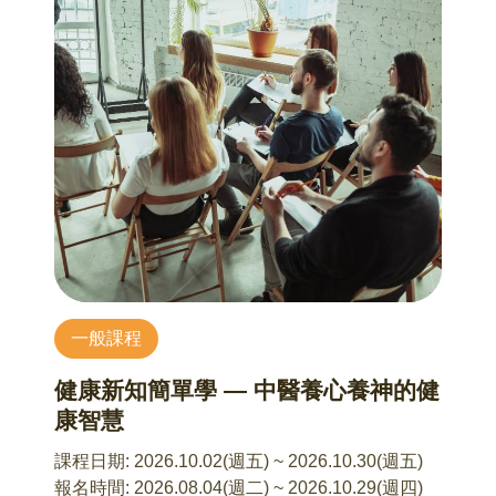
術的第一把鑰匙。看懂當代藝術，不是找到標準
10/17 懂孩子，也懂受傷靈魂：理解霸凌與陪伴
答案，而是開始學會用不同角度理解世界。
陳意文 諮商心理師
本場講座由本會與張老師基金會合作辦理
10/2 【繪畫已死？】當代繪畫的自我賦能與衝力
適合對象:家長、教師、輔導人員、社工及關心兒
胡鐘尹 老師
少議題之一般民眾
戰後飽受摧殘的心靈及創傷記憶，繪畫如何從廢
當孩子面對霸凌時，許多家長常會陷入焦急、憤
墟裡重生？1970年代，當極簡主義及觀念藝術把
怒、自責或不知所措；而當自己的孩子成為霸凌
視覺的純粹性表現推向極致，藝術界普遍宣告
者或旁觀者時，也往往不知道該如何介入與引
「繪畫已死」然而，在歷史與傳統的遺緒之中，
導。
有一群藝術家以狂放的表現與衝力，力圖拾回繪
本講座將從校園霸凌的辨識開始，帶領家長理解
畫的骨肉。 本講座將聚焦繪畫在歐陸的兩大發展
霸凌的本質、常見迷思與各類型霸凌樣態，進一
路徑：德國新表現主義（Neo Expressionism）以
一般課程
步認識孩子在霸凌事件中的不同角色與可能出現
直覺的筆勁，面對國族主義與歷史暴力，由安瑟
的心理反應。同時，也會分享實際可運用的親子
姆．基弗（Anselm Kiefer）的物質、灰燼、殘骸
健康新知簡單學 — 中醫養心養神的健
溝通方式與陪伴技巧，協助家長在事件發生時，
回應生之記憶與生命的游渡；巴塞利茲（Georg
康智慧
能穩定情緒、有效支持孩子，並建立預防霸凌的
Baselitz）的「倒吊人」用重複並迴旋的圖像，回
家庭保護因子。課程結合多年兒少輔導與親職工
應創傷記憶；抑或是葛哈德．里希特（Gerhard
課程日期:
2026.10.02(週五) ~ 2026.10.30(週五)
作經驗，以淺顯易懂的方式，幫助家長從「焦慮
Richter）東德前期的社會主義反思，此時「照片
報名時間:
2026.08.04(週二) ~ 2026.10.29(週四)