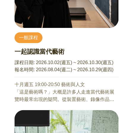
從老三台、有線電視、24小時新聞，到社群媒體
他們可能正在經歷：
與AI時代，我們一起走過台灣媒體三十多年的變
•害怕被討厭、不敢拒絕
遷。本講座由擁有30多年媒體實務經驗的前主
•被同儕排擠或情緒勒索
播、現任諮商心理師靳秀麗主講，分享親身走過
•網路交友與社群壓力
台灣媒體發展的重要歷程，從傳統電視新聞到數
•害怕衝突、習慣討好
一般課程
位媒體浪潮，透過第一線採訪與新聞工作的真實
•不知道如何保護自己的界線
故事，帶領大家了解媒體環境如何一路演變至今
•遇到不舒服的關係卻說不出口
一起認識當代藝術
日。並從心理學與神經科學角度，解析演算法、
許多孩子看起來沒事，其實內在早已累積了大量
流量文化與資訊爆炸如何影響我們的思考、情緒
焦慮與委屈。而真正的自我保護，從來不只是教
課程日期:
2026.10.02(週五) ~ 2026.10.30(週五)
與生活，分享建立健康閱聽習慣、情緒調節、正
孩子「遇到危險怎麼辦」，而是讓孩子從小學
報名時間:
2026.08.04(週二) ~ 2026.10.29(週四)
念減壓與自我照顧的方法，在AI時代成為資訊的
會：
主人，而非被資訊綁架。
「我的感受很重要。」、「我可以拒絕不舒
十月週五 19:00-20:50 藝術與人文
服。」、「我值得被尊重。」
「這是藝術嗎？」大概是許多人走進當代藝術展
當孩子擁有情緒覺察、界線感與心理韌性，才能
覽時最常出現的疑問。從裝置藝術、錄像作品到
本系列講座不接受當天報名
在人際、網路與關係世界中，真正保護自己。
行為藝術，當代藝術早已不只是畫畫與雕塑，而
本講座將結合：
是藝術家用來思考世界的方法。本講座將透過有
•SEL 社會情緒學習•心理韌性•界線教育•身體自主
趣的作品案例與藝術現場故事，介紹當代藝術的
權•青少年關係與網路安全
發展脈絡與觀看技巧，幫助學員找到進入當代藝