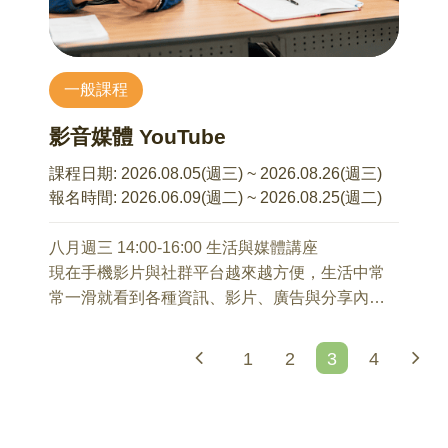
的美學，藉以回應現代社會之喧囂的生活哲學。
真實的享受與財力。兩者在精緻與市井間的差
呂琦瑩 老師
異，無異於一場文人雅趣與世俗慾望在餐桌上的
操作重要觀念及網路使用
精彩對峙。
本系列講座不接受當天報名
一般課程
8/12 你的智慧助理
呂琦瑩 老師
影音媒體 YouTube
本系列講座不接受當天報名
手機語音助理與AI生活應用
課程日期:
2026.08.05(週三) ~ 2026.08.26(週三)
8/19 手機使用安全
報名時間:
2026.06.09(週二) ~ 2026.08.25(週二)
呂琦瑩 老師
安全防護、生物辨識、密碼管理
八月週三 14:00-16:00 生活與媒體講座
現在手機影片與社群平台越來越方便，生活中常
8/26 臉書這樣翻
常一滑就看到各種資訊、影片、廣告與分享內
呂琦瑩 老師
容。
臉書按讚、分享、發文
1
2
3
4
但方便的同時，也可能伴隨真假難辨的影片、不
明交易訊息、誇張標題，甚至詐騙內容。
本系列講座不接受當天報名
面對網路資訊，不只是要會操作，更要學會「先