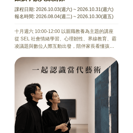
察與有效溝通
10/21 人人都愛短影音，為什麼我們還要看電影？
王祖鵬 老師(地下電影 影評人)
課程日期:
2026.10.03(週六) ~ 2026.10.31(週六)
在這個追求流量、短促、三五百字就能稱作長
報名時間:
2026.08.04(週二) ~ 2026.10.30(週五)
本系列講座不接受當天報名
文；甚至是，在抖音、Reels、YouTube等影音充
斥的2026年，網路上，好像5秒就決定了「好壞」
十月週六 10:00-12:00 以親職教養為主題的講座
——這是個強調快速抓取眼球，看似缺乏耐心的
從 SEL 社會情緒學習、心理韌性、界線教育、霸
時代；所以，我們想問的是，那在這個時代「看
凌議題與數位人際互動出發，陪伴家長看懂孩子
電影」、「讀文章」又有什麼樣的意義呢？
在關係中的困難，也學習如何在孩子受傷、困惑
本次講座，將會從我的個人工作經驗出發，分享
或卡住時，提供穩定而有效的陪伴。
我對「電影」、「文章」的想法，從國際影展到
台灣影展，從媒體正職編制的編輯到自由工作者
讓孩子在人際、校園與網路世界中，不只學會保
的獨立撰稿人，談談當代閱聽環境的變化，以及
護自己，也能慢慢長出面對關係的勇氣、判斷力
在這個世代下，為什麼我們還需要「看電影」、
與安全感。
「讀文章」。
10/3 從情緒界線到自我保護
10/28 一起走過的媒體時代—從老三台到AI，不被
于佳艷 親職講師
資訊綁架的大腦
9歲~15歲孩子的家長
靳秀麗 諮商心理師/資深媒體人
在這個世代，孩子面對的壓力，並不只是課業。