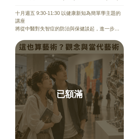
與擔心」走向「理解與陪伴」。
繪畫」（Photo-paintings）以及後期的「刮板抽
【課程大綱】
象繪畫」（Abstract Paintings）中對於集體與個
十月週五 9:30-11:30 以健康新知為簡單學主題的
一、認識校園霸凌
人的張力探討。另一方面，則轉向義大利超前衛
講座
二、霸凌事件中的不同角色
（Transavantgarde）的自我解放，由克萊門特
將從中醫對失智症的防治與保健談起，進一步認
三、霸凌常見迷思與法律責任
（Francesco Clemente）、基亞（Sandro Chia）
識易經與中醫養生之間的關聯，也探討七情、精
四、如何辨識孩子可能正在遭遇霸凌
與庫基（Enzo Cucchi）重新擁抱神話、身體及色
神、睡眠與心身問題。透過醫學觀念、經典智慧
五、家長如何陪伴孩子面對霸凌
彩的純粹性。 看他們如何從觀念的詭辯中以繪筆
與生活保健建議，協助大家建立更完整的身心照
六、當孩子是霸凌者或旁觀者時
破題，在每一次的抹除及解放中，為我們重新認
護概念。
七、預防霸凌：家庭可以做的事
識當代繪畫的姿態、風貌以及炙熱。
【講座特色】結合理論與實務案例分享。提供家
讓中醫養生不只是抽象理論，而是能幫助我們理
長可立即運用的溝通技巧。從焦點解決取向出
10/16 【擴張的雕塑】從雕塑至地景藝術
解身體訊號、安頓情緒壓力，並在日常生活中慢
發，協助家長看見孩子的資源與力量。強調「理
胡鐘尹 老師
慢實踐的健康智慧。
已額滿
解、陪伴與合作」的親職觀點。
本課程以「擴張的雕塑」為核心，帶領聽眾梳理
二十世紀以來雕塑概念的質變與跨界。課程從現
10/2 中醫對失智症之防治與保健
10/31 數位時代孩子的人際導航
代雕塑先驅布朗庫西（Constantin Brâncuși）對
曾文俊 醫師
黃閎新 臨床心理師
形體的純粹追求出發，銜接野口勇（Isamu
一、前言
本場講座由本會與張老師基金會合作辦理
Noguchi）將藝術帶入公共景觀的實踐，並透過里
二、認識失智症
適合對象:國小~高中孩子的家長
查．塞拉（Richard Serra）與瑞秋．懷特瑞德
三、失智之評量方法