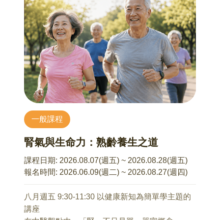
一場獨立學生藝術展,在倫敦碼頭區(Docklands)一
二、內傷七情爲病
情趣的工具？還是極具潛力的投資標的？它是專
個廢棄的倫敦港務局建築內舉行。「凍結」被公
三、五藏所藏七神
屬於特定群體的專業遊戲？還是屬於大眾？在回
認為「青年英國藝術家」運動(Young British
四、精神魂魄心意志思慮智
答這些問題前，或許我們得先反思一下什麼是藝
Artists,簡稱 YBAs)的起點與分水嶺,深刻改變英國
五、睡眠與夢
術？而創造藝術作品的藝術家又是一個怎樣的角
當代藝術的發展軌跡與市場生態。發起成員為當
六、中醫精神保健
色？本課程將透過一些有意思的藝術案例回應上
時就讀於倫敦大學金匠學院(Goldsmiths College)
述問題。透過這些問題的回應，我們可能會發
的十六位藝術系學生。他們繞過傳統藝廊體制,採
10/30 心身問題中醫解
現，藝術能做的事，遠遠超出我們的理解與預
取自主精神,租下廢棄倉庫空間進行 DIY,並成功爭
曾文俊 醫師
期。藝術雖不見得是生活的絕對需求，但也非可
取企業贊助。本次演講除了介紹「凍結」展覽的
一、前言
有可無的事？但問題是我們在什麼狀態下需要
來龍去脈,也將深入闡述策展人赫斯特的作品,包括
一般課程
二、何謂心身症
它？又如何使用它？
直接於牆上創作的點畫(Spot Painting)系列原型。
三、心身症的影響
腎氣與生命力：熟齡養生之道
講座亦將導覽其他勁爆的成員之創作,計有莎拉‧盧
四、心身問題中醫觀
※本系列課程建議三堂一起報名，學習效果更完
卡斯(Sarah Lucas)、蓋瑞‧休姆(Gary Hume)等人
五、中醫藥物療法
整；不過每堂課皆有不同主題與重點，也歡迎依
課程日期:
2026.08.07(週五) ~ 2026.08.28(週五)
精彩多元的作品。「凍結」展覽成功吸引了當時
六、中醫非藥物療法
照自身需求選擇單堂參加。
報名時間:
2026.06.09(週二) ~ 2026.08.27(週四)
泰特藝廊(Tate)館長以及頂尖收藏家的目光,許多青
七、保健心身妙法
年藝術家的作品被收購與典藏,促成了 1990 年代
八、結語
9/4 何謂藝術？何謂藝術家？藝術在當代能幹嘛？
八月週五 9:30-11:30 以健康新知為簡單學主題的
YBAs 在國際藝術舞台上的全面爆發,成為二十世
(上)
講座
紀末英國當代藝術圈裡最讓人「凍未條」的當紅