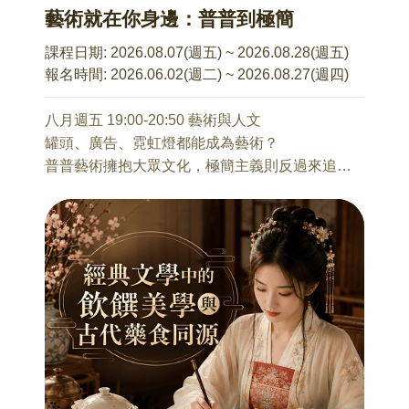
3、養腎強筋骨的日常食療與生活方式
藝術就在你身邊：普普到極簡
的夢娜‧哈透姆 (Mona Hatoum)採用日常用品的裝
置,打造具有危險性的屋舍,改寫人們對「家庭」的
8/21 腎虛調理：體力、精神與功能維持
課程日期:
2026.08.07(週五) ~ 2026.08.28(週五)
既有期待,並透露因家鄉內戰而流離移居英國的不
許祐瑄 老師
報名時間:
2026.06.02(週二) ~ 2026.08.27(週四)
安感。邊陲非主流的文化,醞釀了 1990 年代英國
1、腎陽虛、腎陰虛、腎氣虛怎麼分？
當代藝術的社會發聲位置,讓曾經被噤聲的弱勢話
2、常見補錯情況：為什麼越補越上火、越疲累
八月週五 19:00-20:50 藝術與人文
語,成為藝術的沃土養分,本講座將介紹這些原本位
3、溫和安全的補腎茶飲與藥膳應用
罐頭、廣告、霓虹燈都能成為藝術？
處邊陲的非主流英國藝術家,如何透過切身的社會
普普藝術擁抱大眾文化，極簡主義則反過來追求
議題的藝術發聲,得以讓自身關懷從被忽視的萬籟
8/28 熟齡保養關鍵：生殖力與整體狀態
安靜與秩序。
俱寂,逐漸揚聲為社會共鳴,繼而影響二十世紀當代
許祐瑄 老師
本講座將從紐約城市景觀、建築與公共空間談
藝術對於多元社會議題的普遍關懷。
1、中醫如何看「生殖與功能」：腎、肝、心的協
起，
調
帶領聽眾理解藝術如何回應消費社會，
2、熟齡常見困擾（頻尿、性功能下降、荷爾蒙變
也如何在過度刺激的世界中，重新找回「少一
本系列講座不接受當天報名
化）
點」的美感。
3、日常養護：飲食、作息保健
8/7 普普藝術：當藝術走入超市與漫畫
胡鐘尹 老師
藝術一定要高深莫測嗎？1950年代起，理查德·漢