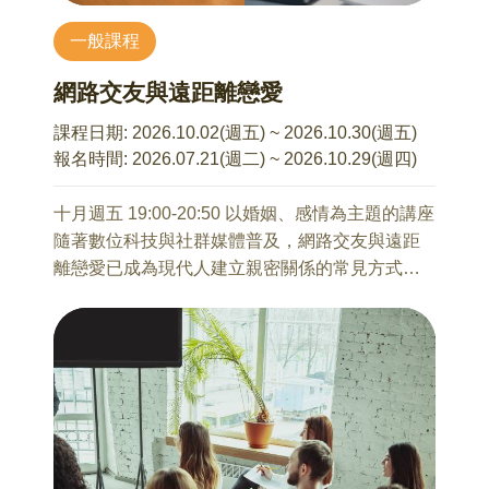
10/6 照顧者的多重宇宙生存指南
一般課程
臺安醫院 程秀卿老師
「身為家庭成員，我們常在工作、家庭與病床間
網路交友與遠距離戀愛
瘋狂切換，忙得像在多重宇宙穿梭。面對家人的
病痛，我們恨不得能有三頭六臂，卻也在不知不
課程日期:
2026.10.02(週五) ~ 2026.10.30(週五)
覺中累積了滿身焦慮，甚至夾雜著深怕照顧不周
報名時間:
2026.07.21(週二) ~ 2026.10.29(週四)
的愧疚感。
然而，唯有先調整好自我的身心步調，才有力量
十月週五 19:00-20:50 以婚姻、感情為主題的講座
走得更遠。 你不是超人，但你可以是善於借力使
隨著數位科技與社群媒體普及，網路交友與遠距
力的照顧者。練習與壓力優雅共處，找回身心靈
離戀愛已成為現代人建立親密關係的常見方式。
平衡的自己。」
然而，在缺乏面對面互動的情況下，如何辨識真
實與理想化的落差、
10/13 分享給照顧者的自我照護小撇步和樂觀新視
建立適當的人際界線，以及維護自身安全，皆是
角
值得關注的議題。
陳乃祺 現職居服員
1、以一個「過來人」與「專業照顧者」的雙重身
另一面，遠距離伴侶也常面臨溝通頻率、信任建
分分享長照不是一場只能犧牲的悲歌，它是我們
立、情感支持與未來規劃等挑戰。
與家人最深切的道別與陪伴。
講座擬從心理學觀點出發，探討數位時代親密關