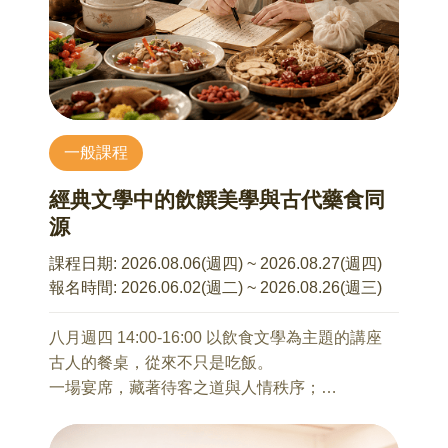
本系列講座不接受當天報名
密爾頓拋出了「究竟是什麼使今日的家庭如此不
同、如此吸引人？」的問句，正式拉開普普藝術
（Pop Art）的序幕。本講將探討安迪沃荷對藝術
圈的挑戰，透過康寶濃湯罐與瑪麗蓮夢露，將大
眾偶像轉化為可大量複製的視覺符號；里奇登斯
坦如何從通俗漫畫中提煉出充滿張力的班戴點
一般課程
（Ben-Day dots）；以及歐登伯格如何將日常的
漢堡、衣夾「巨大化」，打破藝術品與生活物件
經典文學中的飲饌美學與古代藥食同
的界線。我們將看見藝術家如何擁抱消費社會的
源
喧嘩，並將之轉化為時代的印記。
課程日期:
2026.08.06(週四) ~ 2026.08.27(週四)
8/14 從破壞到挪用：新達達主義與新普普的挑釁
報名時間:
2026.06.02(週二) ~ 2026.08.26(週三)
胡鐘尹 老師
在普普藝術繁花盛開之際，有一群藝術家正試圖
八月週四 14:00-16:00 以飲食文學為主題的講座
重新定義「現成物」。本講聚焦於瓊斯（Jasper
古人的餐桌，從來不只是吃飯。
Johns）對美國國旗與標靶的符號拆解，以及勞森
一場宴席，藏著待客之道與人情秩序；
伯格（Robert Rauschenberg）打破繪畫與雕塑界
一份節慶美食，呼應著四時節氣與生活儀式；
線的「混合繪畫」（Combines），他們繼承了達
一道皇家御膳，展現藥食同源的養生智慧；